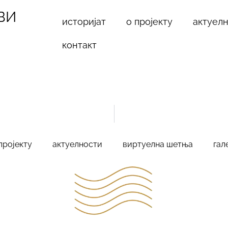
ВИ
историјат
о пројекту
актуел
контакт
пројекту
актуелности
виртуелна шетња
гал