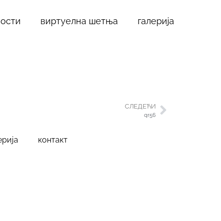
ности
виртуелна шетња
галерија
СЛЕДЕЋИ
qr56
ерија
контакт