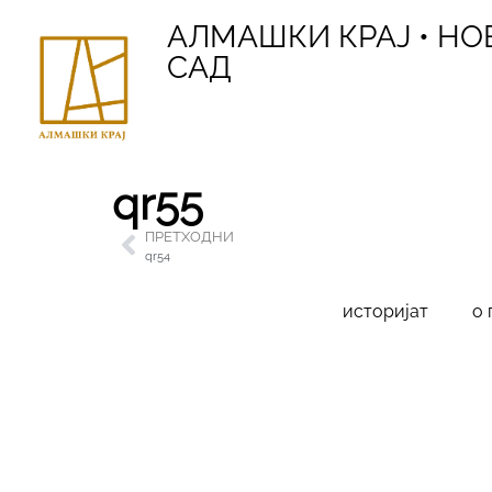
АЛМАШКИ КРАЈ • НО
САД
qr55
ПРЕТХОДНИ
qr54
историјат
о 