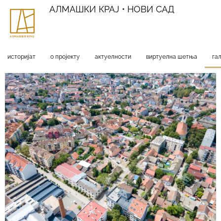
АЛМАШКИ КРАЈ • НОВИ САД
историјат
о пројекту
актуелности
виртуелна шетња
га