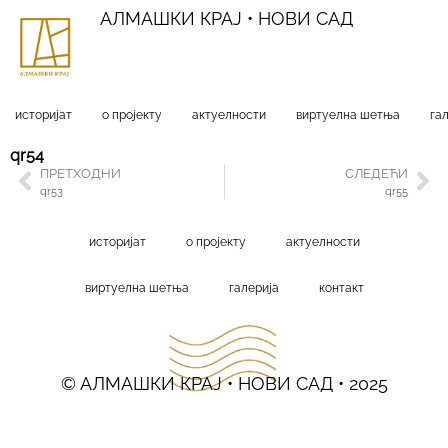
АЛМАШКИ КРАЈ • НОВИ САД
историјат
о пројекту
актуелности
виртуелна шетња
га
qr54
ПРЕТХОДНИ
СЛЕДЕЋИ
qr53
qr55
историјат
о пројекту
актуелности
виртуелна шетња
галерија
контакт
© АЛМАШКИ КРАЈ • НОВИ САД • 2025