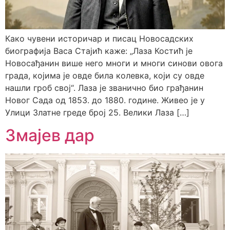
Како чувени историчар и писац Новосадских
биографија Васа Стајић каже: „Лаза Костић је
Новосађанин више него многи и многи синови овога
града, којима је овде била колевка, који су овде
нашли гроб свој“. Лаза је званично био грађанин
Новог Сада од 1853. до 1880. године. Живео је у
Улици Златне греде број 25. Велики Лаза […]
Змајев дар