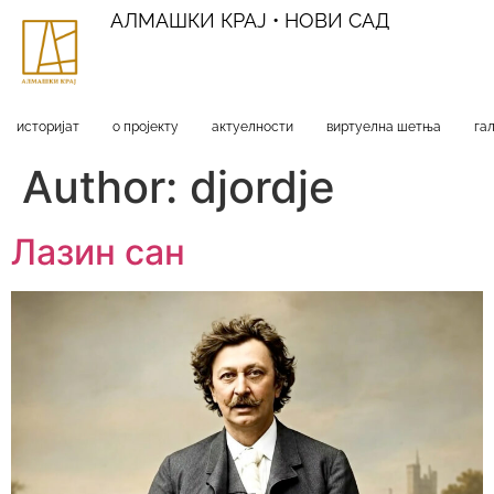
АЛМАШКИ КРАЈ • НОВИ САД
историјат
о пројекту
актуелности
виртуелна шетња
га
Author:
djordje
Лазин сан