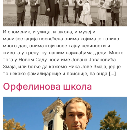
И споменик, и улица, и школа, и музеј и
манифестација посвећена онима којима је толико
много дао, онима који носе тајну невиности и
живота у тренутку, нашим најмлађима, деци. Много
тога у Новом Саду носи име Јована Јовановића
Змаја, или боље да кажемо Чика Јове Змаја, јер је
то некако фамилијарније и присније, па онда […]
Орфелинова школа