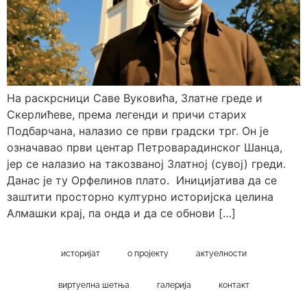
На раскрсници Саве Вуковића, Златне греде и
Скерлићеве, према легенди и причи старих
Подбарчана, налазио се први градски трг. Он је
означавао први центар Петроварадинског Шанца,
јер се налазио на такозваној Златној (сувој) греди.
Данас је ту Орфелинов плато. Иницијатива да се
заштити просторно културно историјска целина
Алмашки крај, па онда и да се обнови […]
историјат
о пројекту
актуелности
виртуелна шетња
галерија
контакт