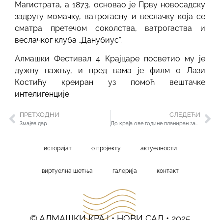
Магистрата, а 1873. основао је Прву новосадску
задругу момачку, ватрогасну и веслачку која се
сматра претечом соколства, ватрогаства и
веслачког клуба „Данубиус“.
Алмашки Фестивал 4 Крајцаре посветио му је
дужну пажњу, и пред вама је филм о Лази
Костићу креиран уз помоћ вештачке
интелигенције.
ПРЕТХОДНИ
СЛЕДЕЋИ
Змајев дар
До краја ове године планиран завршетак уговорених радова у Алмашком крају
историјат
о пројекту
актуелности
виртуелна шетња
галерија
контакт
© АЛМАШКИ КРАЈ • НОВИ САД • 2025