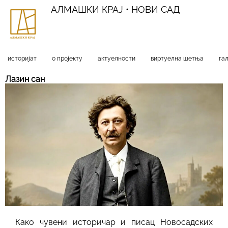
АЛМАШКИ КРАЈ • НОВИ САД
историјат
о пројекту
актуелности
виртуелна шетња
га
Лазин сан
Како чувени историчар и писац Новосадских