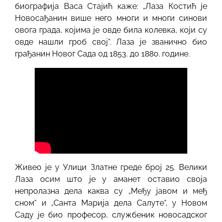
биографија Васа Стајић каже: „Лаза Костић је
Новосађанин више него многи и многи синови
овога града, којима је овде била колевка, који су
овде нашли гроб свој“. Лаза је званично био
грађанин Новог Сада од 1853. до 1880. године.
Живео је у Улици Златне греде број 25. Велики
Лаза осим што је у аманет оставио своја
непролазна дела каква су „Међу јавом и међ
сном“ и „Санта Марија дела Салуте“, у Новом
Саду је био професор, службеник новосадског