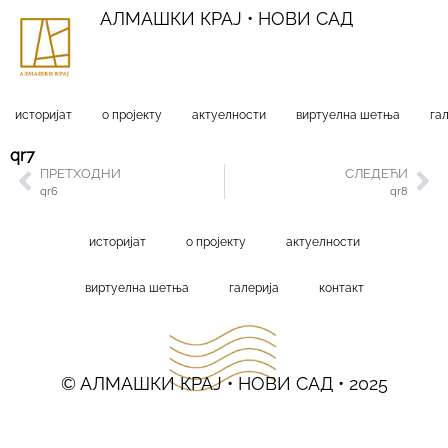
АЛМАШКИ КРАЈ • НОВИ САД
историјат
о пројекту
актуелности
виртуелна шетња
га
qr7
ПРЕТХОДНИ
СЛЕДЕЋИ
qr6
qr8
историјат
о пројекту
актуелности
виртуелна шетња
галерија
контакт
© АЛМАШКИ КРАЈ • НОВИ САД • 2025