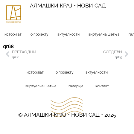
АЛМАШКИ КРАЈ • НОВИ САД
историјат
о пројекту
актуелности
виртуелна шетња
га
qr68
ПРЕТХОДНИ
СЛЕДЕЋИ
qr68
qr69
историјат
о пројекту
актуелности
виртуелна шетња
галерија
контакт
© АЛМАШКИ КРАЈ • НОВИ САД • 2025