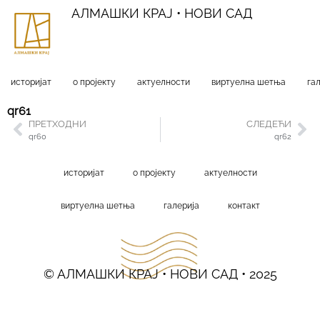
АЛМАШКИ КРАЈ • НОВИ САД
историјат
о пројекту
актуелности
виртуелна шетња
га
qr61
ПРЕТХОДНИ
СЛЕДЕЋИ
qr60
qr62
историјат
о пројекту
актуелности
виртуелна шетња
галерија
контакт
© АЛМАШКИ КРАЈ • НОВИ САД • 2025