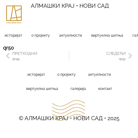
АЛМАШКИ КРАЈ • НОВИ САД
историјат
о пројекту
актуелности
виртуелна шетња
га
qr50
ПРЕТХОДНИ
СЛЕДЕЋИ
qr49
qr51
историјат
о пројекту
актуелности
виртуелна шетња
галерија
контакт
© АЛМАШКИ КРАЈ • НОВИ САД • 2025