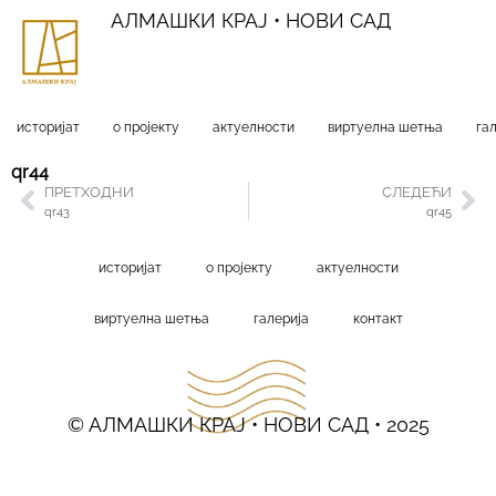
АЛМАШКИ КРАЈ • НОВИ САД
историјат
о пројекту
актуелности
виртуелна шетња
га
qr44
ПРЕТХОДНИ
СЛЕДЕЋИ
qr43
qr45
историјат
о пројекту
актуелности
виртуелна шетња
галерија
контакт
© АЛМАШКИ КРАЈ • НОВИ САД • 2025