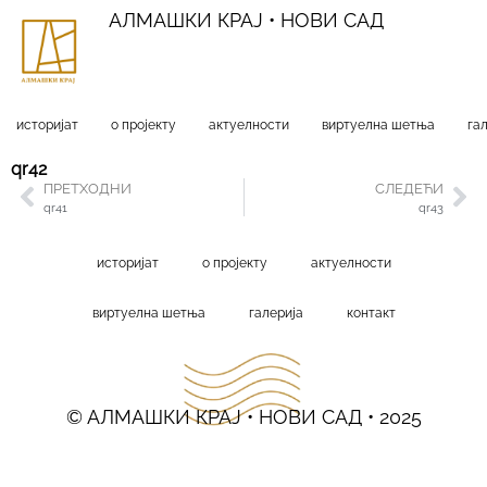
АЛМАШКИ КРАЈ • НОВИ САД
историјат
о пројекту
актуелности
виртуелна шетња
га
qr42
ПРЕТХОДНИ
СЛЕДЕЋИ
qr41
qr43
историјат
о пројекту
актуелности
виртуелна шетња
галерија
контакт
© АЛМАШКИ КРАЈ • НОВИ САД • 2025