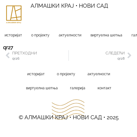
АЛМАШКИ КРАЈ • НОВИ САД
историјат
о пројекту
актуелности
виртуелна шетња
га
qr27
ПРЕТХОДНИ
СЛЕДЕЋИ
qr26
qr28
историјат
о пројекту
актуелности
виртуелна шетња
галерија
контакт
© АЛМАШКИ КРАЈ • НОВИ САД • 2025