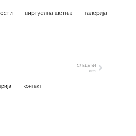
ности
виртуелна шетња
галерија
СЛЕДЕЋИ
qr21
ерија
контакт