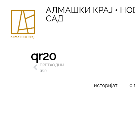
АЛМАШКИ КРАЈ • НО
САД
qr20
ПРЕТХОДНИ
qr19
историјат
о 