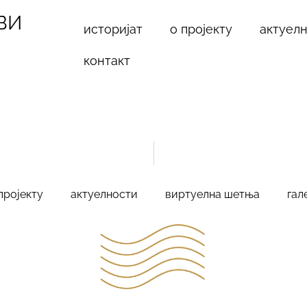
ВИ
историјат
о пројекту
актуел
контакт
пројекту
актуелности
виртуелна шетња
гал