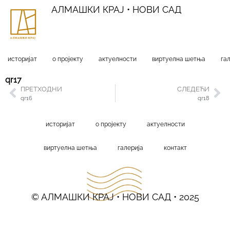
АЛМАШКИ КРАЈ • НОВИ САД
историјат
о пројекту
актуелности
виртуелна шетња
га
qr17
ПРЕТХОДНИ
СЛЕДЕЋИ
qr16
qr18
историјат
о пројекту
актуелности
виртуелна шетња
галерија
контакт
© АЛМАШКИ КРАЈ • НОВИ САД • 2025