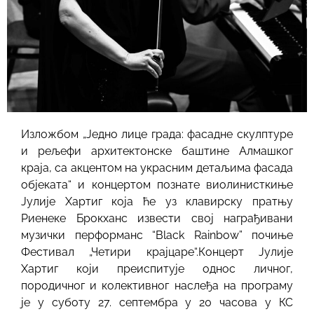
Изложбом „Једно лице града: фасадне скулптуре
и рељефи архитектонске баштине Алмашког
краја, са акцентом на украсним детаљима фасада
објеката“ и концертом познате виолинисткиње
Јулије Хартиг која ће уз клавирску пратњу
Риенеке Брокханс извести свој награђивани
музички перформанс “Black Rainbow” почиње
Фестивал „Четири крајцаре“.Концерт Јулије
Хартиг који преиспитује однос личног,
породичног и колективног наслеђа на програму
је у суботу 27. септембра у 20 часова у КС