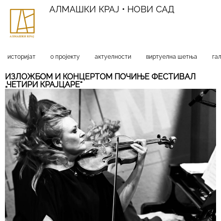
АЛМАШКИ КРАЈ • НОВИ САД
историјат
о пројекту
актуелности
виртуелна шетња
га
ИЗЛОЖБОМ И КОНЦЕРТОМ ПОЧИЊЕ ФЕСТИВАЛ
„ЧЕТИРИ КРАЈЦАРЕ“