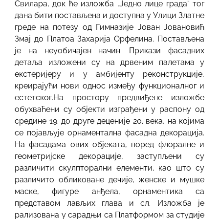
Свилара, док ће изложба „Једно лице града“ тог
дана бити постављена и доступна у Улици Златне
греде на потезу од Гимназије Јован Јовановић
Змај до Платоа Захарија Орфелина. Постављена
је на неуобичајен начин. Прикази фасадних
детаља изложени су на дрвеним палетама у
екстеријеру и у амбијенту реконструкције,
креирајући нови однос између функционалног и
естетског.На простору предвиђене изложбе
обухваћени су објекти изграђени у распону од
средине 19. до друге деценије 20. века, на којима
се појављује орнаментална фасадна декорација.
На фасадама ових објеката, поред флоралне и
геометријске декорације, заступљени су
различити скулпторални елементи, као што су
различито обликоване дечије, женске и мушке
маске, фигуре анђела, орнаментика са
представом лављих глава и сл. Изложба је
рализована у сарадњи са Платформом за студије